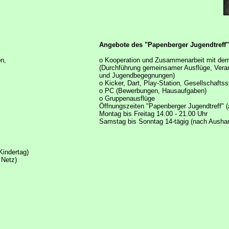
Angebote des "Papenberger Jugendtreff"
on,
o Kooperation und Zusammenarbeit mit de
(Durchführung gemeinsamer Ausflüge, Vera
und Jugendbegegnungen)
o Kicker, Dart, Play-Station, Gesellschaftss
o PC (Bewerbungen, Hausaufgaben)
o Gruppenausflüge
Öffnungszeiten "Papenberger Jugendtreff" (a
Montag bis Freitag 14.00 - 21.00 Uhr
Samstag bis Sonntag 14-tägig (nach Ausha
Kindertag)
 Netz)