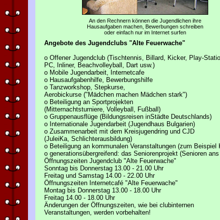
An den Rechnern können die Jugendlichen ihre
Hausaufgaben machen, Bewerbungen schreiben
oder einfach nur im Internet surfen
Angebote des Jugendclubs "Alte Feuerwache"
o Offener Jugendclub (Tischtennis, Billard, Kicker, Play-Stati
PC, Inliner, Beachvolleyball, Dart usw.)
o Mobile Jugendarbeit, Internetcafe
o Hausaufgabenhilfe, Bewerbungshilfe
o Tanzworkshop, Stepkurse,
Aerobickurse ("Mädchen machen Mädchen stark")
o Beteiligung an Sportprojekten
(Mitternachtsturniere, Volleyball, Fußball)
o Gruppenausflüge (Bildungsreisen inStädte Deutschlands)
o Internationale Jugendarbeit (Jugendhaus Bulgarien)
o Zusammenarbeit mit dem Kreisjugendring und CJD
(JuleiKa, Schlichterausbildung)
o Beteiligung an kommunalen Veranstaltungen (zum Beispiel 
o generationsübergreifend: das Seniorenprojekt (Senioren ans
Öffnungszeiten Jugendclub "Alte Feuerwache"
Sonntag bis Donnerstag 13.00 - 21.00 Uhr
Freitag und Samstag 14.00 - 22.00 Uhr
Öffnungszeiten Internetcafé "Alte Feuerwache"
Montag bis Donnerstag 13.00 - 18.00 Uhr
Freitag 14.00 - 18.00 Uhr
Änderungen der Öffnungszeiten, wie bei clubinternen
Veranstaltungen, werden vorbehalten!