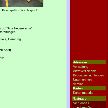
Kickerspaß im Papenberger JT
m JC "Alte Feuerwache"
nstaltungen
piele, Beratung
b April)
ng)
Adressen
Verwaltung
Ärzteverzeichnis
Bildungseinrichtungen
Unternehmen
Vereine
Karten
Kartenmaterial
Navigation:
nach oben >
< anderen Ort