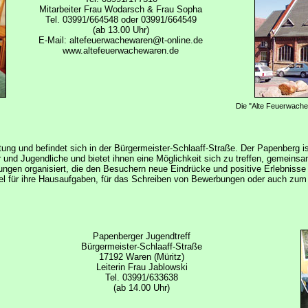
Mitarbeiter Frau Wodarsch & Frau Sopha
Tel. 03991/664548 oder 03991/664549
(ab 13.00 Uhr)
E-Mail: altefeuerwachewaren@t-online.de
www.altefeuerwachewaren.de
Die "Alte Feuerwache"
tung und befindet sich in der Bürgermeister-Schlaaff-Straße. Der Papenberg is
er und Jugendliche und bietet ihnen eine Möglichkeit sich zu treffen, gemein
ungen organisiert, die den Besuchern neue Eindrücke und positive Erlebnisse
el für ihre Hausaufgaben, für das Schreiben von Bewerbungen oder auch zum
Papenberger Jugendtreff
Bürgermeister-Schlaaff-Straße
17192 Waren (Müritz)
Leiterin Frau Jablowski
Tel. 03991/633638
(ab 14.00 Uhr)