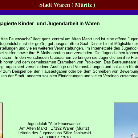
Stadt Waren ( Müritz )
gierte Kinder- und Jugendarbeit in Waren
Alte Feuerwache" liegt ganz zentral am Alten Markt und ist eine offene Jugen
Jugendclubs ist der große, gut ausgestattete Saal. Dieser bietet Möglichkeit
tellungen und vielen weiteren Veranstaltungen. Im Internetcafé des Jugendc
rnet surfen sowie ihre E-Mails abrufen und versenden. Die Jugendlichen könne
utzen. In den verschieden Clubräumen verbringen die Jugendlichen ihre Frei
k hören und dem gemeinsamen Erarbeiten von Projekten. Das Betreuerteam br
g, organisiert verschiedene Ausflüge und Veranstaltungen und hat auch für d
ier zum Beispiel bei den Hausaufgaben oder bei dem Schreiben von Bewerbun
ulen der Stadt, anderen sozialen Einrichtungen und vielen Vereinen zusamme
Jugendclub "Alte Feuerwache"
Am Alten Markt , 17192 Waren (Müritz)
Leiterin des Jugendclubs Silke Jablowski
Tel. 03991/177510