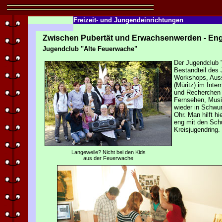
Freizeit- und Jungendeinrichtungen
Zwischen Pubertät und Erwachsenwerden - Enga
Jugendclub "Alte Feuerwache"
Der Jugendclub "
Bestandteil des 
Workshops, Auss
(Müritz) im Inte
und Recherchen n
Fernsehen, Musi
wieder in Schwun
Ohr. Man hilft h
eng mit den Sch
Kreisjugendring.
Langeweile? Nicht bei den Kids
aus der Feuerwache