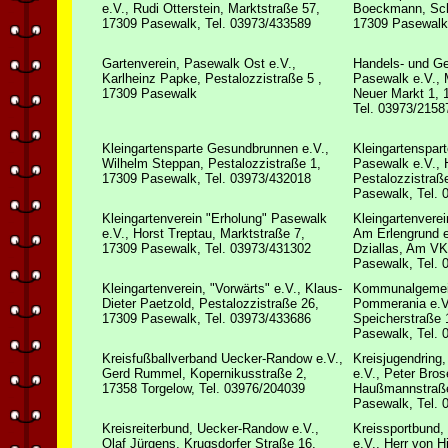
e.V., Rudi Otterstein, Marktstraße 57,
Boeckmann, Sch
17309 Pasewalk, Tel. 03973/433589
17309 Pasewalk
Gartenverein, Pasewalk Ost e.V.,
Handels- und G
Karlheinz Papke, Pestalozzistraße 5 ,
Pasewalk e.V., M
17309 Pasewalk
Neuer Markt 1, 
Tel. 03973/2158
Kleingartensparte Gesundbrunnen e.V.,
Kleingartenspart
Wilhelm Steppan, Pestalozzistraße 1,
Pasewalk e.V., 
17309 Pasewalk, Tel. 03973/432018
Pestalozzistraß
Pasewalk, Tel. 
Kleingartenverein "Erholung" Pasewalk
Kleingartenverei
e.V., Horst Treptau, Marktstraße 7,
Am Erlengrund e
17309 Pasewalk, Tel. 03973/431302
Dziallas, Am V
Pasewalk, Tel. 
Kleingartenverein, "Vorwärts" e.V., Klaus-
Kommunalgemei
Dieter Paetzold, Pestalozzistraße 26,
Pommerania e.V.
17309 Pasewalk, Tel. 03973/433686
Speicherstraße 
Pasewalk, Tel. 
Kreisfußballverband Uecker-Randow e.V.,
Kreisjugendring
Gerd Rummel, Kopernikusstraße 2,
e.V., Peter Bros
17358 Torgelow, Tel. 03976/204039
Haußmannstraße
Pasewalk, Tel. 
Kreisreiterbund, Uecker-Randow e.V.,
Kreissportbund
Olaf Jürgens, Krugsdorfer Straße 16,
e.V., Herr von H