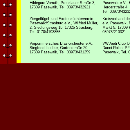
Hildegard Vorrath, Prenzlauer Straße 3,
Pasewalk e.V., 
17309 Pasewalk, Tel. 03973/432921
Herderstraße 4,
Tel. 03973/4323
Ziergeflügel- und Exotenzüchterverein
Kreisverband der
Pasewalk/Strasburg e.V., Wilfried Müller,
e.V. Pasewalk, 
2. Siedlungsweg 1b, 17325 Strasburg,
Markt 5, 17309 
Tel. 0170/4193855
03973/210321
Vorpommersches Blas-orchester e.V.,
VW Audi Club U
Siegfried Liedtke, Gartenstraße 20,
Danni Rollin, P
17309 Pasewalk, Tel. 03973/431259
Pasewalk, Tel. 