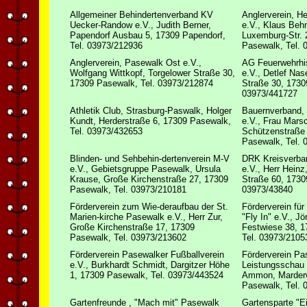
Allgemeiner Behindertenverband KV
Anglerverein, H
Uecker-Randow e.V., Judith Berner,
e.V., Klaus Beh
Papendorf Ausbau 5, 17309 Papendorf,
Luxemburg-Str. 
Tel. 03973/212936
Pasewalk, Tel. 
Anglerverein, Pasewalk Ost e.V.,
AG Feuerwehrhis
Wolfgang Wittkopf, Torgelower Straße 30,
e.V., Detlef Nas
17309 Pasewalk, Tel. 03973/212874
Straße 30, 1730
03973/441727
Athletik Club, Strasburg-Paswalk, Holger
Bauernverband,
Kundt, Herderstraße 6, 17309 Pasewalk,
e.V., Frau Marsc
Tel. 03973/432653
Schützenstraße
Pasewalk, Tel. 
Blinden- und Sehbehin-dertenverein M-V
DRK Kreisverba
e.V., Gebietsgruppe Pasewalk, Ursula
e.V., Herr Heinz
Krause, Große Kirchenstraße 27, 17309
Straße 60, 1730
Pasewalk, Tel. 03973/210181
03973/43840
Förderverein zum Wie-deraufbau der St.
Förderverein fü
Marien-kirche Pasewalk e.V., Herr Zur,
"Fly In" e.V., J
Große Kirchenstraße 17, 17309
Festwiese 38, 
Pasewalk, Tel. 03973/213602
Tel. 03973/2105
Förderverein Pasewalker Fußballverein
Förderverein Pa
e.V., Burkhardt Schmidt, Dargitzer Höhe
Leistungsschau 
1, 17309 Pasewalk, Tel. 03973/443524
Ammon, Marder
Pasewalk, Tel. 
Gartenfreunde , "Mach mit" Pasewalk
Gartensparte "E