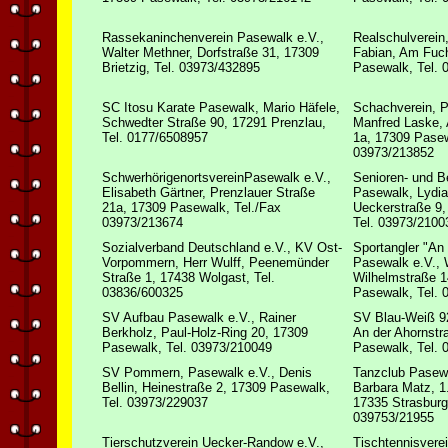
Rassekaninchenverein Pasewalk e.V.,
Realschulverein,
Walter Methner, Dorfstraße 31, 17309
Fabian, Am Fuc
Brietzig, Tel. 03973/432895
Pasewalk, Tel. 
SC Itosu Karate Pasewalk, Mario Häfele,
Schachverein, P
Schwedter Straße 90, 17291 Prenzlau,
Manfred Laske,
Tel. 0177/6508957
1a, 17309 Pasew
03973/213852
SchwerhörigenortsvereinPasewalk e.V.,
Senioren- und Be
Elisabeth Gärtner, Prenzlauer Straße
Pasewalk, Lydia
21a, 17309 Pasewalk, Tel./Fax
Ueckerstraße 9,
03973/213674
Tel. 03973/2100
Sozialverband Deutschland e.V., KV Ost-
Sportangler "An
Vorpommern, Herr Wulff, Peenemünder
Pasewalk e.V., 
Straße 1, 17438 Wolgast, Tel.
Wilhelmstraße 1
03836/600325
Pasewalk, Tel. 
SV Aufbau Pasewalk e.V., Rainer
SV Blau-Weiß 9
Berkholz, Paul-Holz-Ring 20, 17309
An der Ahornstr
Pasewalk, Tel. 03973/210049
Pasewalk, Tel. 
SV Pommern, Pasewalk e.V., Denis
Tanzclub Pasewa
Bellin, Heinestraße 2, 17309 Pasewalk,
Barbara Matz, 1
Tel. 03973/229037
17335 Strasburg,
039753/21955
Tierschutzverein Uecker-Randow e.V.,
Tischtennisverei